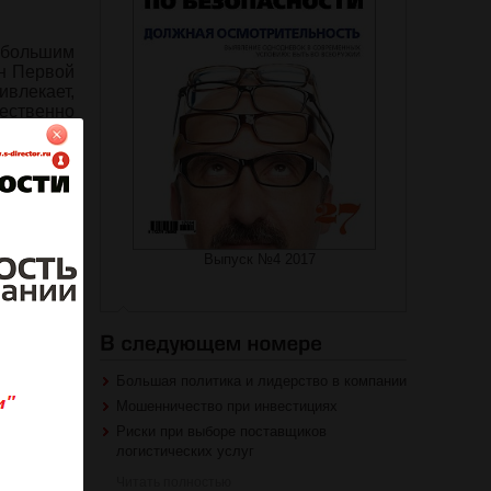
сбольшим
ен Первой
ивлекает,
чественно
Выпуск №4 2017
на журнал
роваться
Большая политика и лидерство в компании
Мошенничество при инвестициях
Риски при выборе поставщиков
логистических услуг
Читать полностью