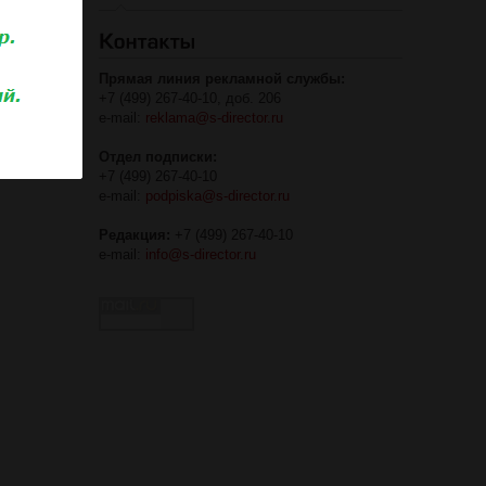
Прямая линия рекламной службы:
+7 (499) 267-40-10, доб. 206
e-mail:
reklama@s-director.ru
Отдел подписки:
+7 (499) 267-40-10
e-mail:
podpiska@s-director.ru
Редакция:
+7 (499) 267-40-10
e-mail:
info@s-director.ru