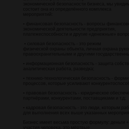
экономической безопасности бизнеса, мы увидим
состоит она из определённого комплекса
мероприятий:
• финансовая безопасность - вопросы финансов
экономической деятельности предприятия,
платежеспособности и другие «денежные» вопр
• силовая безопасность - это режим
физической охраны объекта, личная охрана руко
правоохранительными и другими государственн
• информационная безопасность - защита собс
аналитическая работа, разведка;
• технико-технологическая безопасность - форми
процессов, которые усиливают конкурентоспосо
• правовая безопасность - юридическое обеспеч
партнёрами, конкурентами, поставщиками и т.д;
• кадровая безопасность - это люди, которым ра
для выполнения всех выше указанных мероприя
Бизнес имеет весьма простую формулу: деньги 
участия человека, это мёртвые