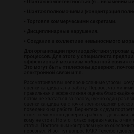
• Шантаж компетентностью (я – незаменимый
• Шантаж полномочиями (концентрация полно
• Торговля коммерческими секретами.
• Дисциплинарные нарушения.
• Создание в коллективе невыносимого мора
Для организации противодействия угрозам 
процессов. Для этого у специалиста предпр
эффективный механизм «обратной связи» с о
Это могут быть «телефоны доверия», почтов
электронной связи и т.п.
Рассматривая вышеперечисленные угрозы, хочу
оценки кандидата на работу. Первое, что минимиз
правильная и эффективная оценка благонадёжно
потом не хвататься за голову, нужно один раз вз
оценки кандидатов с точки зрения оценки рисков
поведению на работе. Вернитесь к двум портрет
ответ, кому можно доверить работу с деньгами, 
кому не стоит. Но это только первая часть, о чем
статье. Постоянным контролем нужно обеспечи
персонал. И вот тут вопрос КАК? Телефон довери