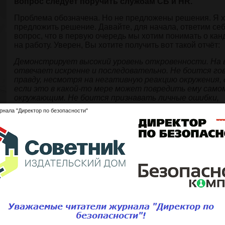
вопрос следует поручить службам СБ и HR.
Проблема обозначена. Но не предложены решения. Я х
предложить решение. Давайте, для начала, ответим себ
вопрос, что в первую очередь мы хотим понимать о кан
на работу. Уверен, Вы хотите получить вот такой отчёт:
Демонстрирует высокий уровень откровенности. На 
отвечает искренне и последовательно. Не боится го
правду, несмотря на негативную реакцию окружения,
если это в какой-то мере может повредить ему само
окружающим. Не боится признавать личные ошибки,
недостатки или неудачи. Такое поведение можно ожи
рнала "Директор по безопасности"
выполнении работы, требующей ответственности з
поступки. Демонстриру
ет высокий уровень уважения
собственности и за
боты о собственности рабо
тода
Все виды хищений
(имущество, деньги, инфор
мация) 
нанесения ущерба
работодателю рассматрива
ются, 
неприемлемые. Риск
нанесения вреда работода
телю,
под воздействи
ем давления или соблазна, не
обнаруже
ерантности и вежливо
сти при предоставлении услуг
кли
усвоении положительных образцов поведения и
суждений.
слушную, морально устойчивую, благо
надёжную, готовую
ния