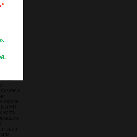
ьствами.
ыт был в
ость за
шить
ить,
ных норм
ь
х местах
его
олучено и
 итоге?
о
 бизнес и
ые
ем офисе
СБ и HR
оимость
ормации,
ю
ют свои
была