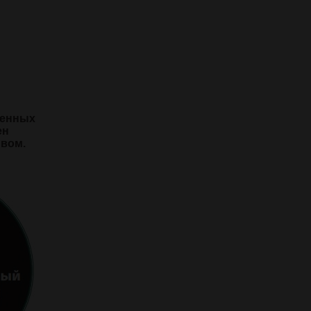
ленных
ен
ивом.