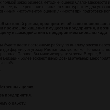
 прямой заказ бизнеса методики оценки благонадёжности 
 менее, наше решение не является конкурентом для указа
ервичным инструментом оценки личности при подготовке во
объектовый режим, предприятие обязано воспользова
ли произошло хищение имущества предприятия, и возн
 арену взаимодействия с предприятием снова выходит
ы будете вести постоянную работу по анализу рисков перс
де формирует угрозу. Рвётся там, где тонко. Понимать где
рсонала. Первое, Вы минимизируете угрозы. Второе, Вы вс
ганизации более эффективных дознавательных мероприят
оизошёл.
:
бственных целях.
ва предприятия.
емую работу.