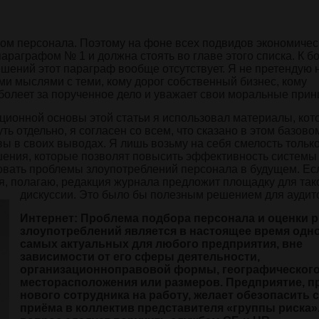
вом персонала. Поэтому на фоне всех подвидов экономичес
параграфом № 1 и должна стоять во главе этого списка. К 
шений этот параграф вообще отсутствует. Я не претендую 
ми мыслями с теми, кому дорог собственный бизнес, кому
 болеет за порученное дело и уважает свои моральные прин
ционной основы этой статьи я использовал материалы, ко
ь отдельно, я согласен со всем, что сказано в этом базово
 в своих выводах. Я лишь возьму на себя смелость тольк
шения, которые позволят повысить эффективность системы
овать проблемы злоупотреблений персонала в будущем. Есл
я, полагаю, редакция журнала предложит площадку для так
дискуссии. Это было бы полезным решением для аудит
Интернет: Проблема подбора персонала и оценки 
злоупотреблений является в настоящее время одно
самых актуальных для любого предприятия, вне
зависимости от его сферы деятельности,
организационноправовой формы, географическог
месторасположения или размеров. Предприятие, 
нового сотрудника на работу, желает обезопасить с
приёма в коллектив представителя «группы риска».