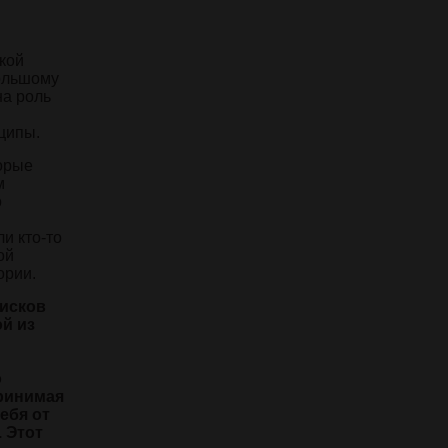
кой
большому
на роль
ципы.
торые
м
о
и кто-то
ой
ории.
рисков
й из
о
принимая
ебя от
 Этот