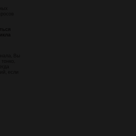
и
нных
просов
ться
икла
онала, Вы
 тонко,
егда
ий, если