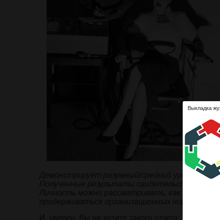
Выкладка жу
Демонстрирует
разумный/средний уровень
тол
Полученные резуль
таты свидетельствуют об
Личность можно рассматривать, как
законопо
придерживаться организа
ционных норм поведе
И, уверен, Вы не хотите такого отчета: