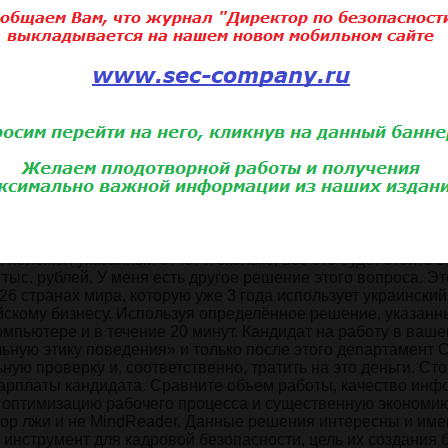
ти в ответах на вопросы и попытки подмены правдивой
ельной степени зависит и даже определяется обстоятел
ым с собственностью работодателя; возможно, такой оп
 ищет способы оправдать их, а не принять ответственн
ых условиях труда при наличии возможности может совер
но предполагать, что испытуемый будет пытаться хитр
недочёты, оплошности и т.д. Соблюдение организацион
и недостатках в управлении и контроле может допускат
и в нормативной базе и системе контроля на предыдущи
ения. Есть потенциальный риск продолжения ненадлежащ
.
 людей должно быть задействовано, сколько информации п
положен указанный отчёт и сколько, всё это будет стоить в
 тыс. рублей. У меня есть другое решение этого вопроса. Эт
 26 странах мира, которую уже 3 года использует украинский
йскому бизнесу. Используя определённое решение, указанн
омпьютере и в течение 20 минут. Кандидат на работу в ваш
ьную этику поведения» и только после этого департамент 
ную проверку и, соответственно, тратить на это деньги. Ст
зарплаты кандидата. Сравните объем работы, качество инф
е оптимизацию рабочего процесса и существенную экономи
ктор лжи и не MindReader. Данные решения интересны и име
 инструмент для кадровой безопасности, цель их создания 