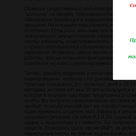
Отмечен существенный недостаток правдивос
"истории" на лживую. Откровенность в значит
Обнаружена тенденция к нарушениям, связанн
прошлом. Не осознаёт серьёзность нарушений,
содеянное. Есть риск, что даже при нормальн
значительное имущественное нарушение. Мож
чтобы избежать ответственности за ошибки, 
и правил определяется обстоятельствами. Пр
нарушения. Возможно, имели место недостатк
работы, что не позволяло фиксировать наруш
поведения на новой предполагаемой должности
Теперь, давайте подумаем и посчитаем, сколько
перепроверено, чтобы на стол руководителю был 
Практика показывает, это несколько дней и 10-15
методика, которая вот уже 30 лет используется в
которая в текущем году будет предложена росси
отчёты Вы получите самостоятельно, на своем к
пройдет психологический тест на «профессионал
будет принимать решение, кого отдавать в деталь
указанного решения составит 0,1-0,3% годовой 
скорость выполнения и стоимость. Вы получает
средств. Оговорюсь сразу, это не MMPI, не дете
характерные черты, но они не задумывались, как