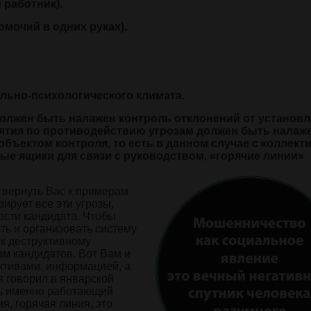
 работник).
мочий в одних руках).
льно-психологического климата.
должен быть налажен контроль отклонений от установ
иятия по противодействию угрозам должен быть налаж
бъектом контроля, то есть в данном случае с коллект
ые ящики для связи с руководством, «горячие линии»
 вернуть Вас к примерам
ирует все эти угрозы,
сти кандидата. Чтобы
ять и организовать систему
 к деструктивному
ам кандидатов. Вот Вам и
активами, информацией, а
 я говорил в январской
ть именно работающий
я, горячая линия, это