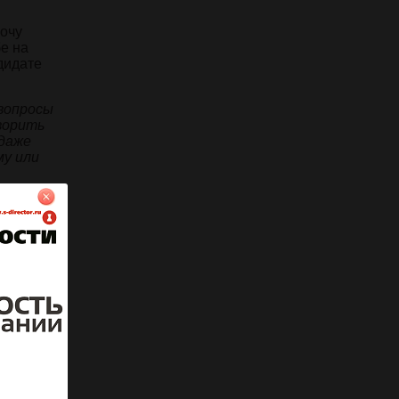
очу
е на
дидате
вопросы
ворить
 даже
му или
дать при
а свои
к чужой
теля.
и
как
 даже
н.
енту.