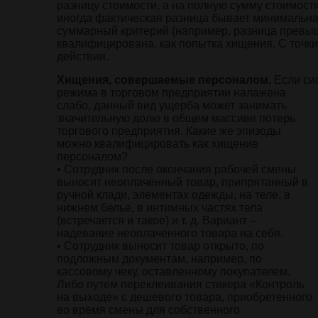
разницу стоимости, а на полную сумму стоимости 
иногда фактическая разница бывает минимальная
суммарный критерий (например, разница превыша
квалифицирована, как попытка хищения. С точк
действия.
Хищения, совершаемые персоналом.
Если си
режима в торговом
предприятии налажена
слабо, данный вид ущерба может занимать
значительную долю в общем массиве потерь
торгового предприятия. Какие же эпизоды
можно квалифицировать как хищение
персоналом?
• Сотрудник после окончания рабочей смены
выносит неоплаченный товар, припрятанный в
ручной клади, элементах одежды, на теле, в
нижнем белье, в интимных частях тела
(встречается и такое) и т. д. Вариант –
надевание неоплаченного товара на себя.
• Сотрудник выносит товар открыто, по
подложным документам, например, по
кассовому чеку, оставленному покупателем.
Либо путем переклеивания стикера «Контроль
на выходе» с дешевого товара, приобретенного
во время смены для собственного