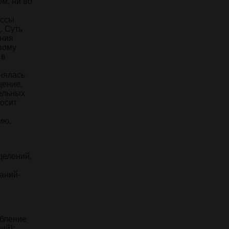
м, ни во
ассы
. Суть
ения
вому
 в
нялась
щение.
ельных
носит
ию.
делений,
аний-
ебление
ий);