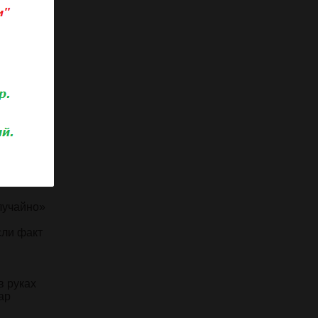
тся не
нней»
не
тающую
торгового
кам
и,
же с
й
е оплатив
случайно»
сли факт
в руках
ар