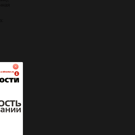
нная
а:
му
ции
 а не о
о
ановимся
 элемент