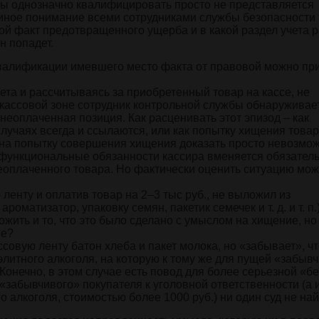
кты однозначно квалифицировать просто не представляется
диное понимание всеми сотрудниками службы безопасности
ной факт предотвращенного ущерба и в какой раздел учета 
н попадет.
квалификации имевшего место факта от правовой можно пр
ета и рассчитываясь за приобретенный товар на кассе, не
кассовой зоне сотрудник контрольной службы обнаруживает,
неоплаченная позиция. Как расценивать этот эпизод – как
случаях всегда и ссылаются, или как попытку хищения това
 на попытку совершения хищения доказать просто невозмож
функциональные обязанности кассира вменяется обязател
еоплаченного товара. Но фактически оценить ситуацию мо
енту и оплатив товар на 2–3 тыс руб., не выложил из
матизатор, упаковку семян, пакетик семечек и т. д. и т. п.
жить и то, что это было сделано с умыслом на хищение, но
ие?
совую ленту батон хлеба и пакет молока, но «забывает», чт
элитного алкоголя, на которую к тому же для пущей «забыв
онечно, в этом случае есть повод для более серьезной «б
«забывчивого» покупателя к уголовной ответственности (а
о алкоголя, стоимостью более 1000 руб.) ни один суд не най