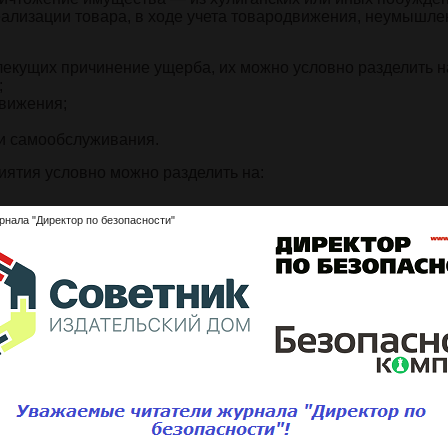
ализации товара, в ходе учета товародвижения, неумышле
лекущих причинение ущерба, их можно условно разделить н
;
движения;
ми самообслуживания.
иятия условно можно разделить на:
рнала "Директор по безопасности"
ия.
местить материал о классификации ущерба целиком, поэто
иях. За основу мы возьмем последний вариант классифика
ие на подгруппы, соответствующие предшествующим
будет происходить в рамках представления о «внутренней»,
ричинения ущерба. Тактику действий сотрудников торговог
матривать не будем, поскольку это отдельный вопрос. Ост
 или иных ситуаций с точки зрения их учета как фактов
едприятию.
ид ущерба многими ошибочно расценивается как основной