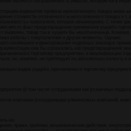
ения является направленность умысла, которую ни в перво
которыми вариантов провоза неоплаченного товара мимо к
ение стоимости оплаченного и неоплаченного товара и т. д
забывчивость» покупателя, которая ненаказуема. С точки зр
имел место факт предотвращения причинения ущерба торго
ыл выявлен, товар так и «ушел» бы неоплаченным. Конечно,
ктика работы с покупателями и другие моменты. Однако
иного понимания и фиксирования подобных эпизодов приме
 документации они бы отражались как предотвращенное хи
причиняемого торговому предприятию, и квалификации отд
те, но, конечно, не претендует на абсолютную полноту и 
фикации видов ущерба, причиняемого торговому предприят
дприятия (в том числе сотрудниками как розничных подраз
ентов компании (сотрудниками клининговых компаний, комп
ить на:
щения, кражи, грабежи, мошеннические действия, злоупотр
ничтожение имущества — из хулиганских или иных побужден