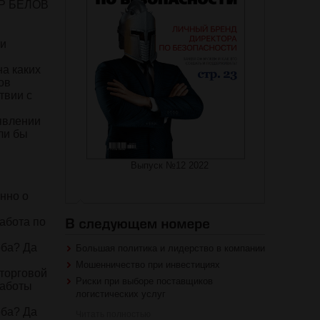
Р БЕЛОВ
ти
а каких
ов
твии с
ыявлении
ли бы
Выпуск №12 2022
нно о
ы
абота по
рба? Да
Большая политика и лидерство в компании
Мошенничество при инвестициях
 торговой
Риски при выборе поставщиков
работы
логистических услуг
рба? Да
Читать полностью