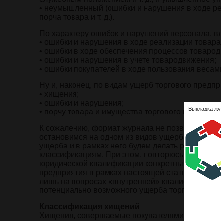
• неумышленный (ошибки и нарушения в ходе ре
порча товара и т. д.).
По характеру ошибок и нарушений персонала, в
• ошибки и нарушения в ходе реализации товара
• ошибки в ходе обеспечения процессов товаро
• ошибки и нарушения в учете товародвижения;
• ошибки покупателей в ходе пользования веса
Ну и, наконец, по видам ущерб торгового предпр
• хищения;
• ошибки и нарушения;
Выкладка жу
• порчу товара и имущества торгового предприят
К сожалению, формат журнала не позволяет раз
остановимся на одном из видов ущерба – хищен
ущерба и в рамках него будем делать разделен
классификациям. При этом, повторюсь, деление 
юридической квалификации конкретных фактов п
предприятия в рамках настоящей статьи мы расс
лишь на вопросах «внутренней» квалификации тех
потенциально возможного ущерба торговому пр
Классификация хищений
Хищения, совершаемые покупателями. Данный в