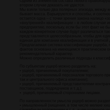
Одним из элементов состава любого правонаруш
втором случае доказать не удастся.
Мы взяли только два полярных эпизода, между 
бывает масса. Варьируются и способы, и соотнош
остается одна – с точки зрения закона налицо «
«внутренней» квалификации – в любом случае 
предприятию, поскольку, если бы этот факт не б
каждом конкретном случае будут различаться та
представляется целесообразным, чтобы для ед
единая для компании квалификация и в учетной
Предлагаемая система классификации ущерба, 
фактов основана на имеющемся практическом опы
рекомендательный характер.
Можно определить различные подходы к класси
По субъектам ущерб можно разделить на:
• ущерб, причиняемый покупателями;
• ущерб, причиняемый персоналом торгового пре
так и центрального офиса компании);
• ущерб, причиняемый представителями контраг
поставщиков, подрядчиков и т. д.);
• ущерб, причиняемый сторонними лицами.
По направленности умысла ущерб можно раздел
• умышленный (хищения, в том числе мелкие хи
служебным положением и т. д., и умышленное у