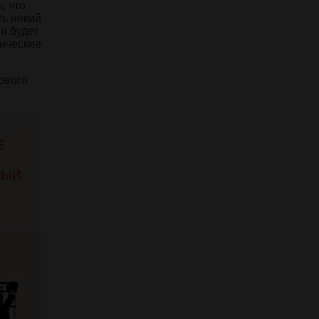
, что
ть некий
и будет
ические
ового