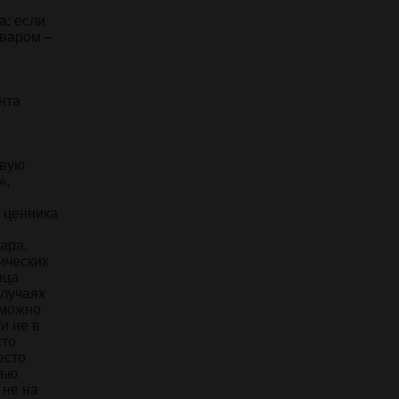
а: если
оваром –
о
нта
овую
»,
 ценника
ара.
ических
ица
случаях
 можно
и не в
сто
есто
лью
 не на