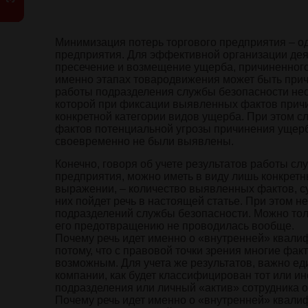
Минимизация потерь торгового предприятия – од
предприятия. Для эффективной организации дея
пресечение и возмещение ущерба, причиненного 
именно этапах товародвижения может быть причи
работы подразделения службы безопасности нео
которой при фиксации выявленных фактов причин
конкретной категории видов ущерба. При этом с
фактов потенциальной угрозы причинения ущерба
своевременно не были выявлены.
Конечно, говоря об учете результатов работы с
предприятия, можно иметь в виду лишь конкретн
выражении, – количество выявленных фактов, с
них пойдет речь в настоящей статье. При этом 
подразделений службы безопасности. Можно толь
его предотвращению не проводилась вообще.
Почему речь идет именно о «внутренней» квали
потому, что с правовой точки зрения многие фа
возможным. Для учета же результатов, важно е
компании, как будет классифицирован тот или и
подразделения или личный «актив» сотрудника о
Почему речь идет именно о «внутренней» квали