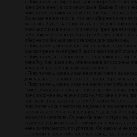
• Покупатель в торговом зале употребляет неопл
припрятывает) в торговом зале. Важный тактиче
покупатель упаковку от употребленного товара 
большая вероятность, что он собирается оплати
магазина будет настаивать на немедленной опла
лояльности клиента к торговому предприятию вря
ребенок) успел употребить (тем более собираясь
обернется большими потерями для магазина.
• Покупатель, оплачивая товар на кассе, оставл
рассмотрена во вводной части настоящей статьи
• Покупатель с товаром пытается покинуть торго
линейку. Как правило, объяснение со стороны по
«первый раз в большом магазине» и т. п.
• Покупатель, взвешивая весовой товар на вес
докладывает в пакет этот же товар. В результат
• Покупатель, взвешивая на весах самообслужив
Тоже ситуация спорная с точки зрения направле
предположений, еще и потому, что мне лично пр
рассказывала другой, каким образом можно сэкон
покупатель ссылается на неумение пользоватьс
согласиться, если взвешивается дешевый товар, 
пользу покупателя. Однако бывают ситуации, ког
разница в фактической стоимости в пользу поку
невнимательность покупателя. Однако мы не мож
сэкономить свои собственные средства. При это