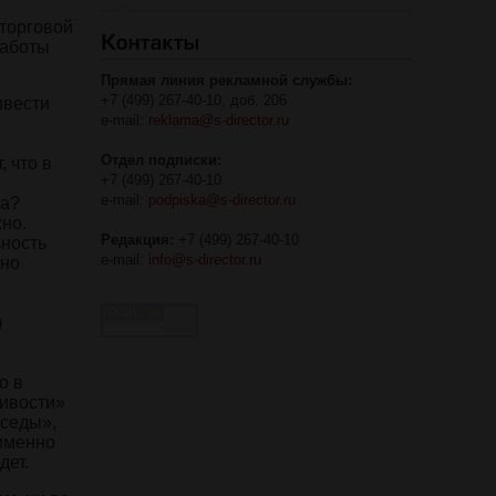
 торговой
работы
Прямая линия рекламной службы:
+7 (499) 267-40-10, доб. 206
ивести
e-mail:
reklama@s-director.ru
Отдел подписки:
 что в
+7 (499) 267-40-10
e-mail:
podpiska@s-director.ru
ра?
но.
Редакция:
+7 (499) 267-40-10
ьность
e-mail:
info@s-director.ru
жно
)
о в
чивости»
еседы»,
 именно
дет.