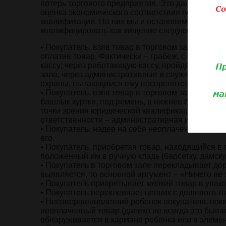
потерь торгового предприятия. Это далеко не т
оценка экономического соответствия потерь от 
квалификации. На них мы и остановимся. В со
квалифицировать как хищение следующие ситуа
• Покупатель, взяв товар в торговом зале (не ск
оплатив товар. Фактически – грабеж, с точки зр
кассу; через работающую кассу, пройдя мимо пок
зала; через административные и служебные пом
охраны, пытающимся ему воспрепятствовать, и т.
• Покупатель, взяв товар в торговом зале, прип
башлык куртки, под ремень, в нижнее белье и т. 
точки зрения юридической квалификации расцен
ответственности – административная или уголов
• Покупатель, надев на себя неоплаченный товар 
его.
• Покупатель, приобретая товар, находящийся в 
положенный им в ручную кладь (барсетку, дамскую 
• Покупатель в торговом зале перекладывает дор
выявляется, то основной аргумент – «Ничего не з
• Покупатель припрятывает мелкий товар в упако
• Покупатель переклеивает ценник с дешевого то
• Несовершеннолетний ребенок покупателя, пок
неоплаченный товар (далеко не всегда это бывае
обнаруживается в кармане ребенка или в элемен