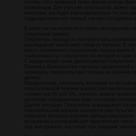
потому, что с правовой точки зрения многие фа
возможным. Для учета же результатов, важно е
компании, как будет классифицирован тот или и
подразделения или личный «актив» сотрудника о
В качестве наглядности отличия «внутренней» 
следующий пример:
Покупатель, выходя из торгового зала супермарк
выкладывает какой-либо товар из тележки. В при
массе оплаченного покупателем товара имеется 
«забывчивость» покупателя, на которую в таких 
С юридической точки зрения умысел покупателя
Причем в большинстве торговых предприятий в 
проверять покупательские тележки на наличие н
двояко.
Предположим, покупатель, выложив на кассовую л
покупательской тележки журнал (автомобильный аро
стоимостью 20 руб. Мы, конечно, можем предполо
насколько оправданным будет это предположен
Другая ситуация. Покупатель выкладывает на кас
покупательской корзине находится еще бутылка 
небрежно брошена верхняя одежда покупателя. К
но правовых оснований для привлечения такого 
она, как правило, наступает при хищении элитног