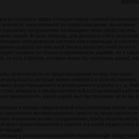
ВИКТО
на из основных задач, стоящих перед службой безопаснос
тельности, направленной на предотвращение, выявление,
торговому предприятию, необходимо четко представлять, н
нен ущерб. В свою очередь, для должного учета результат
бходима определенная система классификации, в соответс
ения ущерба тот или иной эпизод позволит отнести его к
ледует говорить не только о причиненном ущербе, но и о в
, то есть о фактах, которые могли бы причинить ущерб, ес
лужбы безопасности по предотвращению потерь торгового
ые результаты, которые можно измерить в количественном
умма предотвращенного и возмещенного ущерба и т. д. Име
не стоит забывать о профилактической составляющей работ
ко предполагать, какой ущерб был бы причинен, если бы р
фикации в рамках предлагаемой классификации видов уще
кты однозначно квалифицировать просто не представляется
диное понимание всеми сотрудниками службы безопасности
ной факт предотвращенного ущерба и в какой раздел учета 
н попадет.
фикации в рамках предлагаемой классификации видов уще