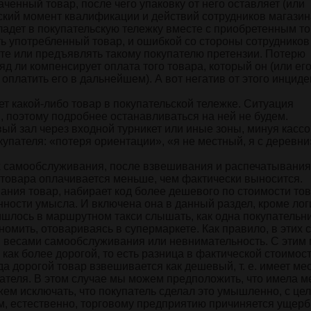
аченный товар, после чего упаковку от него оставляет (или
ский момент квалификации и действий сотрудников магазин
кладет в покупательскую тележку вместе с приобретенным т
ть употребленный товар, и ошибкой со стороны сотрудников
те или предъявлять такому покупателю претензии. Потерю
д ли компенсирует оплата того товара, который он (или ег
 оплатить его в дальнейшем). А вот негатив от этого инциде
яет какой-либо товар в покупательской тележке. Ситуация
, поэтому подробнее останавливаться на ней не будем.
вый зал через входной турникет или иные зоны, минуя касс
купателя: «потеря ориентации», «я не местный, я с деревни
ах самообслуживания, после взвешивания и распечатывания
е товара оплачивается меньше, чем фактически выносится.
ания товар, набирает код более дешевого по стоимости тов
нности умысла. И включена она в данный раздел, кроме лог
ишлось в маршрутном такси слышать, как одна покупательн
омить, отовариваясь в супермаркете. Как правило, в этих 
я весами самообслуживания или невнимательность. С этим
как более дорогой, то есть разница в фактической стоимост
да дорогой товар взвешивается как дешевый, т. е. имеет ме
пателя. В этом случае мы можем предположить, что имела м
ем исключать, что покупатель сделал это умышленно, с це
м, естественно, торговому предприятию причиняется ущерб