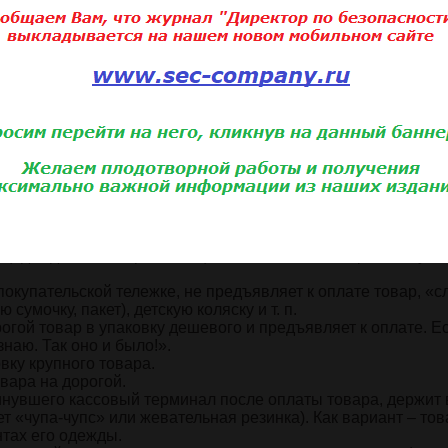
ак. Однако предметом рассмотрения настоящей статьи являе
краж покупателей от иных видов ущерба, а вопросы «внутре
ответствии с вышеозначенными положениями рекомендуется
ции:
рывая попытки открытого хищения), пытается его покинуть, 
ения уголовного законодательства. Варианты: через нерабо
упателей, находящихся в очереди; через входной турникет 
ещения магазина; посредством противодействия сотрудни
 д.
рятывает его в карманы одежды, ее скрытые элементы (носк
д.) и пытается выйти из магазина. Классическое хищение, да
иваемое однозначно. Варианты только по виду юридическо
ная, в зависимости от стоимости похищенного товара.
(одежда, галантерея и т. п.), пытается выйти через кассу, н
покупательской тележке, не предъявляет к оплате товар, «
сумочку, пакет), детскую коляску и т. п.
огой товар в упаковку дешевого и предъявляет к оплате. Е
наю. Так оно и было!».
вку крупного товара.
вара на дорогой.
инувшего кассовый терминал после оплаты товара, держит 
т «чупа-чупс» или жевательная резинка). Как вариант – тов
тах его одежды.