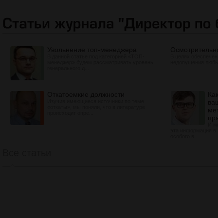
Увольнение топ-менеджера
Осмотрительно
В данной статье под категорией «ТОП-
В целях обеспечен
менеджер» будем рассматривать уровень
недопущения любых
генерального д...
Откатоемкие должности
Ка
Изучив имеющиеся источники по теме
ва
«откаты», мы поняли, что в литературе
ме
происходит опре...
пр
И м
эта информация в 
особого в...
Все статьи