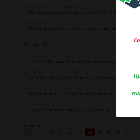
12 марта 2014 — 14 марта 2014
4-я Международная выставка AIPS-2014 Казахстан, 
18 марта 2014
Конференция «Интернет и социальные сети: законод
Февраль 2014
12 февраля 2014 — 13 февраля 2014
Тренинг «Навыки проведения внутренних расследова
11 февраля 2014 — 14 февраля 2014
XVIII Международный Форум "Технологии безопаснос
27 февраля 2014 — 28 февраля 2014
Конференция "Корпоративная безопасность"
4 февраля 2014
Теория и практика контроля доступа: сертифициров
Страницы:
1
...
24
25
26
27
28
29
30
31
32
...