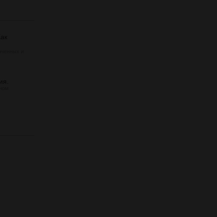
Как
аченных и
ия.
рном