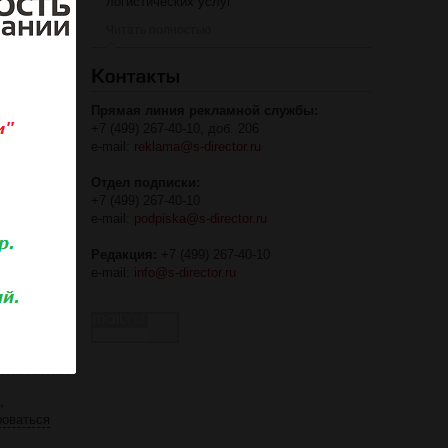
логистических услуг
Читать полностью
твом»
Прямая линия рекламной службы:
+7 (499) 267-40-10, доб. 206
e-mail:
reklama@s-director.ru
Отдел подписки:
+7 (499) 267-40-10
e-mail:
podpiska@s-director.ru
Редакция:
+7 (499) 267-40-10
e-mail:
info@s-director.ru
,
роваться