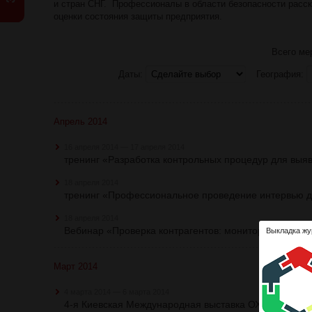
и стран СНГ. Профессионалы в области безопасности расск
оценки состояния защиты предприятия.
Всего мер
Даты:
География:
Апрель 2014
16 апреля 2014 — 17 апреля 2014
тренинг «Разработка контрольных процедур для вы
18 апреля 2014
тренинг «Профессиональное проведение интервью д
18 апреля 2014
Вебинар «Проверка контрагентов: мониторинг и мин
Выкладка жу
Март 2014
4 марта 2014 — 6 марта 2014
4-я Киевская Международная выставка ОХРАНА,