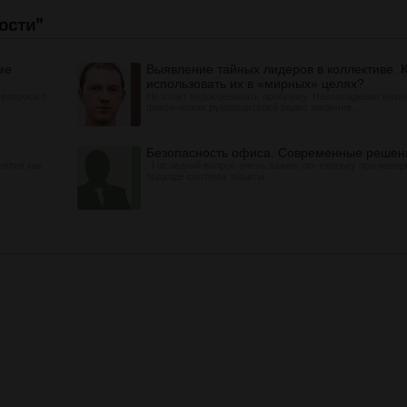
ме
Выявление тайных лидеров в коллективе. 
использовать их в «мирных» целях?
 вопроса о
Не стоит недооценивать проблему. Несовпадение назн
фактических руководителей редко заканчив...
Безопасность офиса. Современные решен
иятия как
Ï оследний вопрос очень важен, по- скольку при неве
подходе система защиты ...