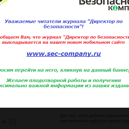
Алма-Ата
ательство, интеллектуальная собственность, борьба с мошенничес
ний для внутренних аудиторов»
ти"
анное обучение бренда СКУД Gate в Москве
Для того, чтобы добавить мероприятие
вам необходимо
войти
или
зарегистри
45