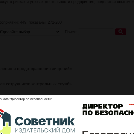
ажут о рисках и угрозах деятельности предприятия, поделятся опытом 
оприятий: 449, показаны: 271-280
Поиск:
явления и предотвращения хищений»
ля сотрудников контрольных служб»
имизация налоговых и мошеннических рисков»
рнала "Директор по безопасности"
 БЕЗОПАСНОСТЬ И ПРОТИВОПОЖАРНАЯ ЗАЩИТА KIPS