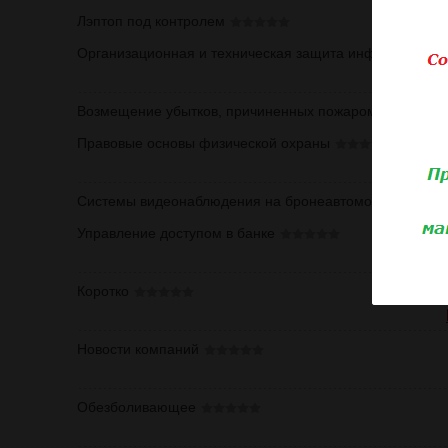
Лэптоп под контролем
Организационная и техническая защита информации
Возмещение убытков, причиненных пожаром и заливом
Правовые основы физической охраны
Инст
Cистемы видеонаблюдения на бронеавтомобилях
Управление доступом в банке
Коротко
Новости компаний
Обезболивающее