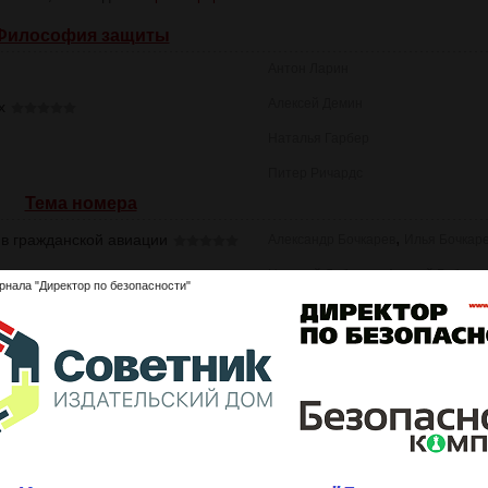
Философия защиты
Антон Ларин
Алексей Демин
х
Наталья Гарбер
Питер Ричардс
Тема номера
,
 в гражданской авиации
Александр Бочкарев
Илья Бочкар
,
Николай Лобанов
Андрей Ребров
рнала "Директор по безопасности"
Петер Кроншнабель
Есть решение
ть или не проводить?
Александр Станкевич
(1)
ности
Роман Идов
собственности?