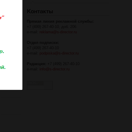
Прямая линия рекламной службы:
+7 (499) 267-40-10, доб. 206
e-mail:
reklama@s-director.ru
Отдел подписки:
+7 (499) 267-40-10
e-mail:
podpiska@s-director.ru
Редакция:
+7 (499) 267-40-10
e-mail:
info@s-director.ru