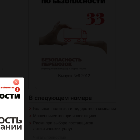
ев
Выпуск №6 2012
Большая политика и лидерство в компании
Мошенничество при инвестициях
Риски при выборе поставщиков
логистических услуг
Читать полностью