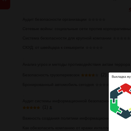
Аудит безопасности организации
Сетевые войны: социальные сети против корпоративны
Система безопасности для крупной компании
СКУД: от швейцара к секьюрити
Анализ угроз и методы противодействия актам террора
(2)
Безопасность грузоперевозок
Выкладка жу
Бронированный автомобиль сегодня
Аудит системы информационной безопасности: проводи
(1)
Важность создания политики информационной безопас
Как обезопасить компанию от кражи интеллектуальной 