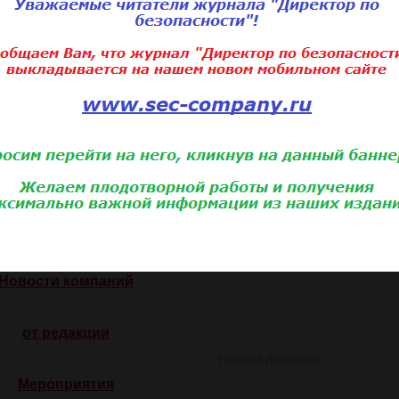
Александр Вашкевич
Ксения Шудрова
Право
Александр Бычков
Дмитрий Cергеевич Липатов
рументы безопасности
Алексей Рыжков
Алексей Баранов
Новости
Новости компаний
от редакции
Николай Дворецкий
Мероприятия