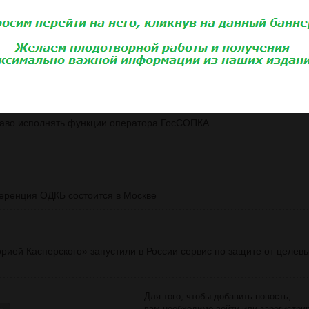
народную выставку Securika Moscow 2020
олее 1000 человек, впереди еще 14 городов
право исполнять функции оператора ГосСОПКА
ренция ОДКБ состоится в Москве
торией Касперского» запустили в России сервис по защите от целев
Для того, чтобы добавить новость,
вам необходимо
войти
или
зарегистри