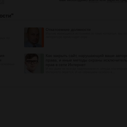
Откатоемкие должности
Изучив имеющиеся источники по теме «откаты», мы пон
литературе происходит опре...
омых по
ция
Как закрыть сайт, нарушающий ваши автор
и
права, и иные методы охраны исключител
з основных
прав в сети Интернет
И мы даже не всегда задумываемся, откуда эта инфор
Интернете берется. И не обращаем особого в...