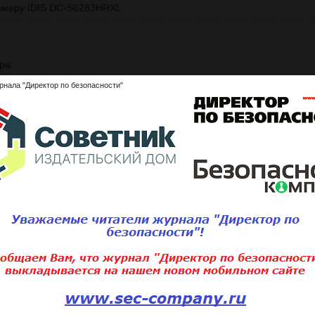
камеру IDIS DC-S6283HRXL
бря
рнала "Директор по безопасности"
спецу по лицу
зможности и ограничения
ной: лучшие практики и кейсы по автоматизации транспортной логи