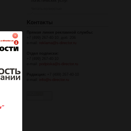
логистических услуг
Читать полностью
Прямая линия рекламной службы:
+7 (499) 267-40-10, доб. 206
e-mail:
reklama@s-director.ru
Отдел подписки:
+7 (499) 267-40-10
e-mail:
podpiska@s-director.ru
Редакция:
+7 (499) 267-40-10
e-mail:
info@s-director.ru
стики