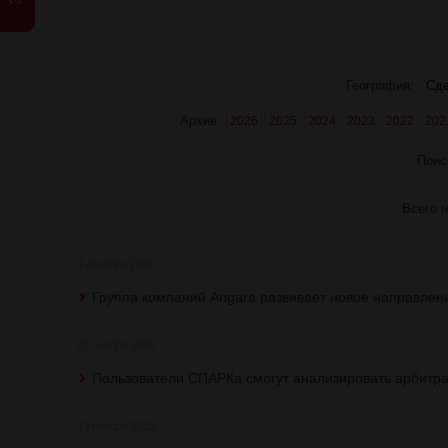
География:
Архив:
2026
2025
2024
2023
2022
202
Поис
Всего н
4 декабря 2019
Группа компаний Angara развивает новое направлени
21 ноября 2019
Пользователи СПАРКа смогут анализировать арбитр
19 ноября 2019