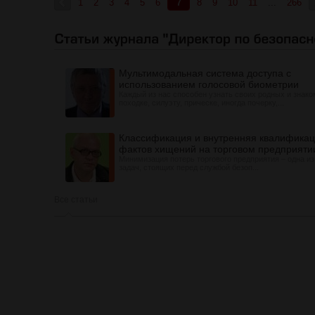
1
2
3
4
5
6
7
8
9
10
11
...
266
Мультимодальная система доступа с
использованием голосовой биометрии
Каждый из нас способен узнать своих родных и знак
походке, силуэту, прическе, иногда почерку,...
Классификация и внутренняя квалифика
фактов хищений на торговом предприяти
Минимизация потерь торгового предприятия – одна и
задач, стоящих перед службой безоп...
Все статьи