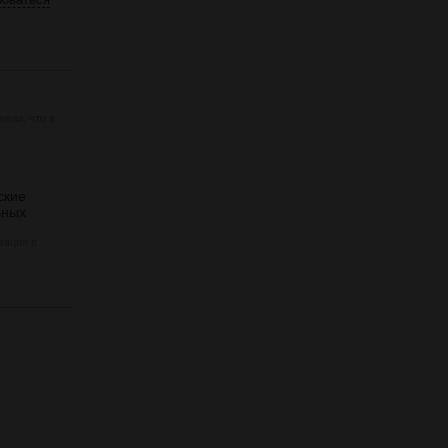
яли, что в
ские
ьных
мация в