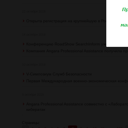
22 октября 2019
Открыта регистрация на крупнейшую в России между
14 октября 2019
Конференцию RoadShow SearchInform уже посетило б
Компания Angara Professional Assistance получила 
10 октября 2019
V-Симпозиум Служб Безопасности
Первая Международная военно-экономическая конфе
9 октября 2019
Angara Professional Assistance совместно с «Лабора
кибератак
Страницы: