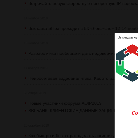
Встречайте новую скоростную поворотную IP-видео
14 ноября 2019
Выставка Sfitex проходит в ВК «Ленэкспо» 12-14 ноя
Выкладка жу
13 ноября 2019
Разработчики пообещали дать недоверчивому CCTV-
11 ноября 2019
Нейросетевая видеоаналитика. Как это работает. Во
5 ноября 2019
Новые участники форума AOIP2019
SBI БАНК: КЛИЕНТСКИЕ ДАННЫЕ ЗАЩИЩЕНЫ ISOC
28 октября 2019
Как быстро и без затрат сделать логистику эффектив