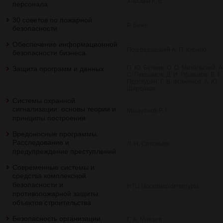
Харский К. В.
персонала
30 советов по пожарной
Р. Виже
безопасности
Обеспечение информационной
Под редакцией А. П. Курило
безопасности бизнеса
П. Ю. Белкин, О. О. Михальский, А
Защита программ и данных
С. Першаков, Д. И. Правиков, В. Г.
Проскурин, Г. В. Фоменков, А. Ю.
Щербаков
Системы охранной
сигнализации: основы теории и
Магауенов Р. Г.
принципы построения
Вредоносные программы.
Расследование и
Л. Н. Соловьев
предупреждение преступлений
Современные системы и
средства комплексной
безопасности и
ИТЦ Москомархитектуры
противопожарной защиты
объектов строительства
Безопасность организации
Г. А. Минаев