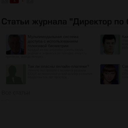
1
2
Мультимодальная система
Ка
доступа с использованием
Пер
кон
голосовой биометрии
раб
Каждый из нас способен узнать своих
родных и знакомых по походке, силуэту,
прическе, иногда почерку,...
Так ли опасны онлайн-платежи?
Со
Немало лет прошло с момента развала
Нав
СССР, но психологический шлейф сознания
CIS
общества тех лет прослеж...
того
Все статьи