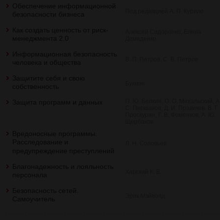
Обеспечение информационной
Под редакцией А. П. Курило
безопасности бизнеса
Как создать ценность от риск-
Алексей Сидоренко, Елена
менеджмента 2.0
Демиденко
Информационная безопасность
В. П. Петров, С. В. Петров
человека и общества
Защитите себя и свою
Букмэн
собственность
П. Ю. Белкин, О. О. Михальский, А
Защита программ и данных
С. Першаков, Д. И. Правиков, В. Г.
Проскурин, Г. В. Фоменков, А. Ю.
Щербаков
Вредоносные программы.
Расследование и
Л. Н. Соловьев
предупреждение преступлений
Благонадежность и лояльность
Харский К. В.
персонала
Безопасность сетей.
Эрик Мэйволд
Самоучитель