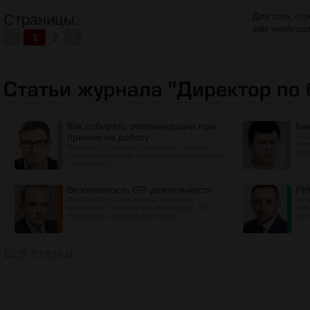
Страницы:
Для того, чт
вам необход
1
2
Как собирать рекомендации при
Ка
приеме на работу
Пер
кон
Известно, что люди часто врут. Человек –
раб
существо, которое приучается обманывать с
самого детс...
Безопасность GR-деятельности
РИ
Почему речь идет только о крупных
они
компаниях? Потому что, во-первых, GR-
мош
технологии очень дороги в реа...
бизн
Все статьи