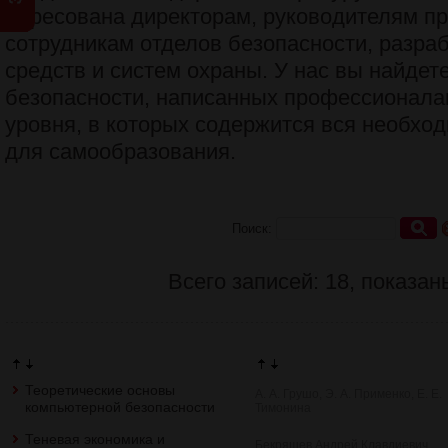
адресована директорам, руководителям пр
сотрудникам отделов безопасности, разра
средств и систем охраны. У нас вы найдете
безопасности, написанных профессионал
уровня, в которых содержится вся необх
для самообразования.
Поиск:
Всего записей: 18, показан
Теоретические основы
А. А. Грушо, Э. А. Применко, Е. Е.
компьютерной безопасности
Тимонина
Теневая экономика и
Бекряшев Андрей Клавдиевич,