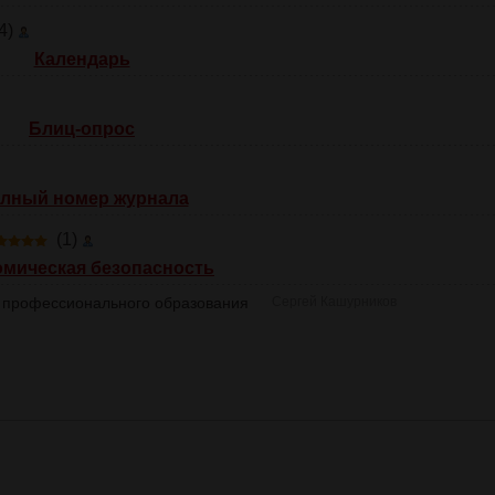
4)
Календарь
Блиц-опрос
лный номер журнала
(1)
омическая безопасность
 профессионального образования
Сергей Кашурников