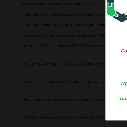
Комплексная безопасность web
Периодическая проверка действующих контрагентов
Подбор и обучение операторов видеонаблюдения
Самостоятельная организация внешнего ЦОД
(2)
Те же… ГРАБЛИ, только в ПРОФИЛЬ
(
О регистрации адреса компании в квартире
Инст
Проблемы отечественного производителя в сфере сист
Обеспечение непрерывности видения бизнеса
Деловая разведка и экономическая безопасность пред