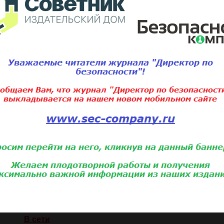
Рустэм Хайретдинов
Андрей Зинченко
(2)
Евгений Мамонов
(3)
Александр Шабалин
(3)
,
Михаил Сенников
Михаил Власен
Право
Александр Бычков
1)
рументы безопасности
Андрей Корчагин
(2)
ем безопасности
Аналитика
Александр Трекин
(4)
Мероприятия
(4)
приятия
В сети