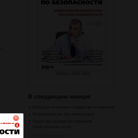
ов
Выпуск №12 2015
Большая политика и лидерство в компании
Мошенничество при инвестициях
Риски при выборе поставщиков
ва
логистических услуг
Читать полностью