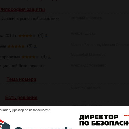
Философия защиты
 условиях рыночной экономики
Виталий Николаев
Алексей Дрозд
(4)
а 2016 г.
,
Михаил Власенко
Михаил Сенник
(6)
аны
Мырзабай Махметов
(4)
терроризма
иционной безопасности
Александр Коваленко
Тема номера
Михаил Савельев
Есть решение
Вячеслав Лучников
(10)
ениях
рнала "Директор по безопасности"
сти при страховании объектов
,
Николай Афанасьев
Дарья Вагано