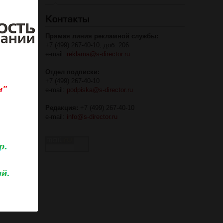
Прямая линия рекламной службы:
+7 (499) 267-40-10, доб. 206
e-mail:
reklama@s-director.ru
Отдел подписки:
ко
+7 (499) 267-40-10
e-mail:
podpiska@s-director.ru
Редакция:
+7 (499) 267-40-10
e-mail:
info@s-director.ru