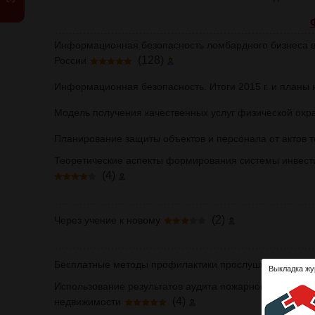
Информационная безопасность ломбардного бизнеса в
(128)
России
Информационная безопасность. Итоги 2015 г. и планы н
Модель получения качественных услуг физической охр
Планирование защиты объектов и персонала от актов 
Теоретические аспекты формирования системы инвест
(4)
(2)
Через учение к новому
Бесплатные методы профилактики прослушки в помещ
Выкладка жу
Использование результатов аудита пожарной безопасно
(4)
недвижимости